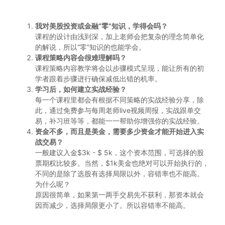
我对美股投资或金融“零”知识，学得会吗？
课程的设计由浅到深，加上老师会把复杂的理念简单化
的解说，所以“零”知识的也能学会。
课程策略内容会很难理解吗？
课程策略内容教学将会以步骤模式呈现，能让所有的初
学者跟着步骤进行确保减低出错的机率。
学习后，如何建立实战经验？
每一个课程里都会有根据不同策略的实战经验分享，除
此，通过免费参与每周老师live视频周报，实战跟单交
易，补习班等等，都能一一帮助你增强你的实战经验。
资金不多，而且是美金，需要多少资金才能开始进入实
战交易？
一般建议入金$3k - $ 5k，这个资本范围，可选择的股
票期权比较多。当然，$1k美金也绝对可以开始执行的，
不同的是除了选股有选择局限以外，容错率也不能高。
为什么呢？
原因很简单，如果第一两手交易先不获利，那资本就会
因而减少，选择局限更小了。所以容错率不能高。