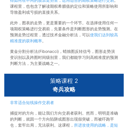
得如何在不同的股票走势里，运用适合的期权策略进行交易
。
课程里，也包含了解读期权希腊值的定位和策略使用所影响和
导致盈利或亏损的直接关系。
此外，图表的走势，更是重要的一个环节。在选择使用任何一
项期权策略进行交易前，先要条件是判断图形的走势预测。在
预测走势过程里，透过技术金融分析法，可以
使我们达到较高
精准度的获利概率
。
黄金分割分析法(Fibonacci)，蜡烛图反转信号，图形走势演
变识别以及跨图时间级别里，我们都能学习到高精准度的预测
判断方法，为主要战略之一。
策略课程 2
奇兵攻略
非常适合短线操作交易者
捕捉对的方向，能让我们方向交易者获利。然而，明明是准确
的判断，就因一个方向陷阱或图形出现假突破，而被吓跑平
仓，套牢出局，无法获利。这课程，
所进攻使用的战略，是短